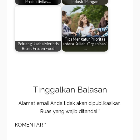
Produktivitas…
Industri Pangan
Tips Mengatur Prioritas
Peluang Usaha Merintis
antara Kuliah, Organisasi,
Bisnis Frozen Food
…
Tinggalkan Balasan
Alamat email Anda tidak akan dipublikasikan.
Ruas yang wajib ditandai
*
KOMENTAR
*