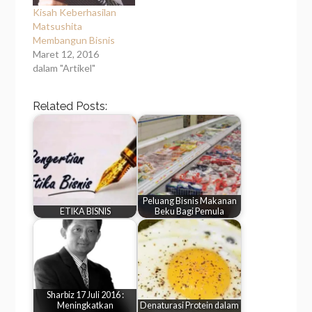
Kisah Keberhasilan
Matsushita
Membangun Bisnis
Maret 12, 2016
dalam "Artikel"
Related Posts:
Peluang Bisnis Makanan
ETIKA BISNIS
Beku Bagi Pemula
Sharbiz 17 Juli 2016 :
Meningkatkan
Denaturasi Protein dalam