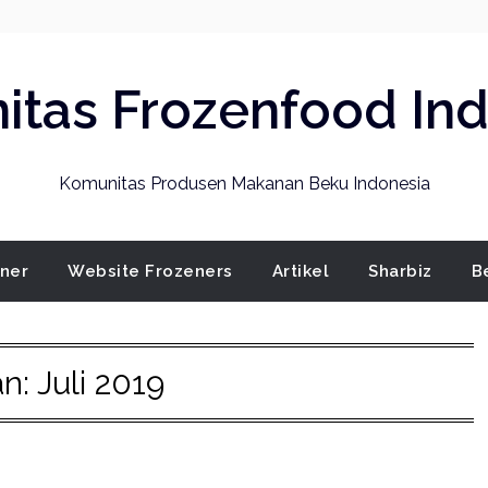
tas Frozenfood In
Komunitas Produsen Makanan Beku Indonesia
ener
Website Frozeners
Artikel
Sharbiz
B
an:
Juli 2019