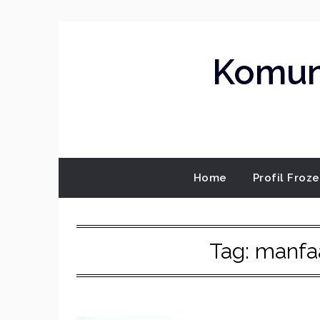
Skip
to
content
Komuni
Home
Profil Froz
Tag:
manfaa