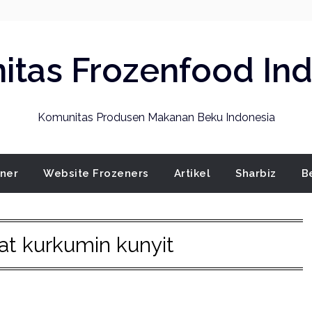
tas Frozenfood In
Komunitas Produsen Makanan Beku Indonesia
ener
Website Frozeners
Artikel
Sharbiz
B
t kurkumin kunyit