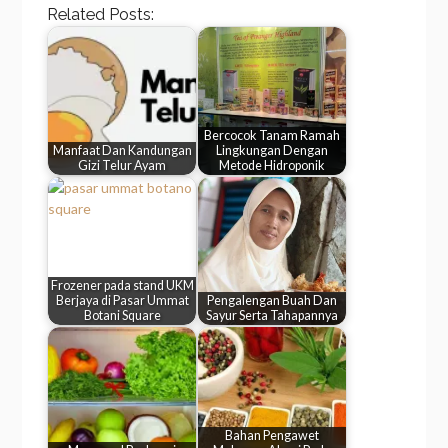
Related Posts:
Bercocok Tanam Ramah
Manfaat Dan Kandungan
Lingkungan Dengan
Gizi Telur Ayam
Metode Hidroponik
Frozener pada stand UKM
Berjaya di Pasar Ummat
Pengalengan Buah Dan
Botani Square
Sayur Serta Tahapannya
Bahan Pengawet