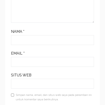
NAMA
*
EMAIL
*
SITUS WEB
Simpan nama, email, dan situs web saya pada peramban ini
untuk komentar saya berikutnya.