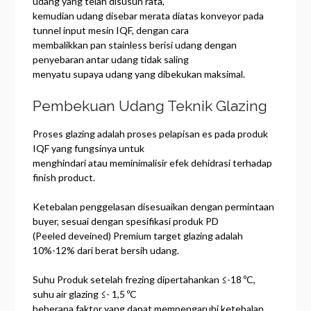
udang yang telah disusun rata,
kemudian udang disebar merata diatas konveyor pada
tunnel input mesin IQF, dengan cara
membalikkan pan stainless berisi udang dengan
penyebaran antar udang tidak saling
menyatu supaya udang yang dibekukan maksimal.
Pembekuan Udang Teknik Glazing
Proses glazing adalah proses pelapisan es pada produk
IQF yang fungsinya untuk
menghindari atau meminimalisir efek dehidrasi terhadap
finish product.
Ketebalan penggelasan disesuaikan dengan permintaan
buyer, sesuai dengan spesifikasi produk PD
(Peeled deveined) Premium target glazing adalah
10%-12% dari berat bersih udang.
Suhu Produk setelah frezing dipertahankan ≤-18 ºC,
suhu air glazing ≤- 1,5 ºC
beberapa faktor yang dapat mempengaruhi ketebalan