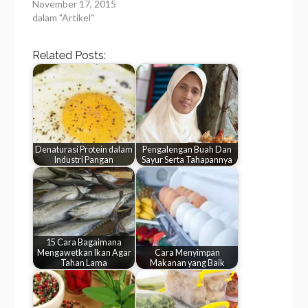
November 17, 2015
dalam "Artikel"
Related Posts:
Denaturasi Protein dalam
Pengalengan Buah Dan
Industri Pangan
Sayur Serta Tahapannya
15 Cara Bagaimana
Mengawetkan Ikan Agar
Cara Menyimpan
Tahan Lama
Makanan yang Baik