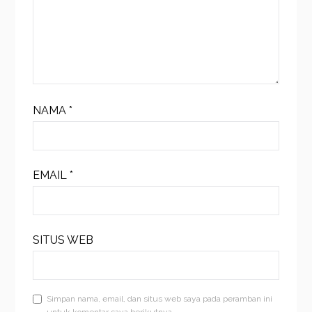
NAMA
*
EMAIL
*
SITUS WEB
Simpan nama, email, dan situs web saya pada peramban ini