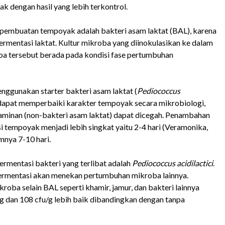
 dengan hasil yang lebih terkontrol.
 pembuatan tempoyak adalah bakteri asam laktat (BAL), karena
rmentasi laktat. Kultur mikroba yang diinokulasikan ke dalam
ba tersebut berada pada kondisi fase pertumbuhan
nggunakan starter bakteri asam laktat (
Pediococcus
apat memperbaiki karakter tempoyak secara mikrobiologi,
aminan (non-bakteri asam laktat) dapat dicegah. Penambahan
 tempoyak menjadi lebih singkat yaitu 2-4 hari (Veramonika,
mnya 7-10 hari.
ermentasi bakteri yang terlibat adalah
Pediococcus acidilactici
.
fermentasi akan menekan pertumbuhan mikroba lainnya.
roba selain BAL seperti khamir, jamur, dan bakteri lainnya
g dan 108 cfu/g lebih baik dibandingkan dengan tanpa