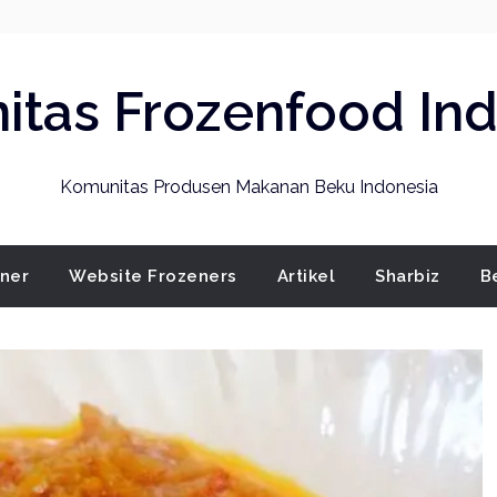
tas Frozenfood In
Komunitas Produsen Makanan Beku Indonesia
ener
Website Frozeners
Artikel
Sharbiz
B