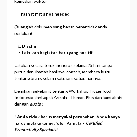
kemudian waktu)
T Trash it if it’s not needed
(Buanglah dokumen yang benar-benar tidak anda
perlukan)
Displin
Lakukan
kegiatan
baru yang positif
L
akukan secara terus menerus selama 25 hari tanpa
putus dan lihatlah hasilnya, contoh, membaca buku
tentang bisnis selama satu jam setiap harinya.
Demikian sekelumit tentang Workshop Frozenfood
Indonesia danBapak Armala – Human Plus dan kami akhiri
dengan
quote :
“ Anda
tidak
harus
menyukai
perubahan, Anda
hanya
harus
melakukannya”oleh
Armala –
Certified
Productivity Specialist