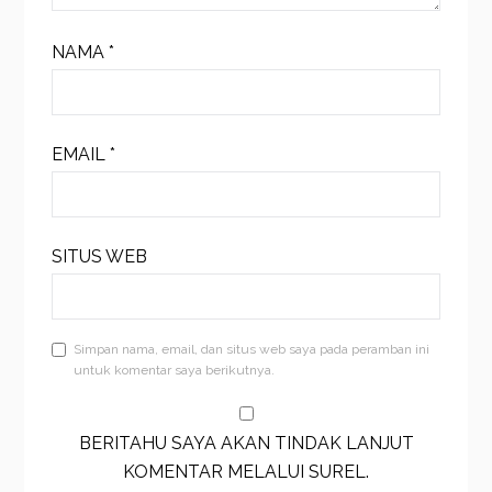
NAMA
*
EMAIL
*
SITUS WEB
Simpan nama, email, dan situs web saya pada peramban ini
untuk komentar saya berikutnya.
BERITAHU SAYA AKAN TINDAK LANJUT
KOMENTAR MELALUI SUREL.