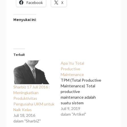
Facebook
X
Menyukai ini:
Terkait
Apa Itu Total
Productive
Maintenance
TPM (Total Productive
Maintenance) Total
Sharbiz 17 Juli 2016 :
productive
Meningkatkan
maintenance adalah
Produktivitas
suatu sistem
Pengusaha UKM untuk
perawatan terpadu
Juli 9, 2019
Naik Kelas
yang dikembangkan
dalam "Artikel"
Juli 18, 2016
dari sistem preventive
dalam "SharbiZ"
maintenace dan