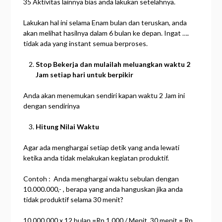
35 Aktivitas lainnya bias anda lakukan setelahnya.
Lakukan hal ini selama Enam bulan dan teruskan, anda
akan melihat hasilnya dalam 6 bulan ke depan. Ingat ….
tidak ada yang instant semua berproses.
Stop Bekerja
dan
mulailah
meluangkan
waktu 2
Jam setiap
hari
untuk
berpikir
Anda akan menemukan sendiri kapan waktu 2 Jam ini
dengan sendirinya
Hitung
Nilai
Waktu
Agar ada menghargai setiap detik yang anda lewati
ketika anda tidak melakukan kegiatan produktif.
Contoh : Anda menghargai waktu sebulan dengan
10.000.000,- , berapa yang anda hanguskan jika anda
tidak produktif selama 30 menit?
10.000.000 x 12
bulan
=Rp 1.000 / Menit, 30 menit = Rp