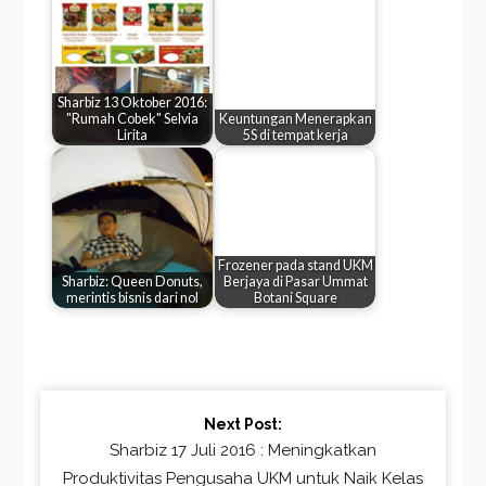
Sharbiz 13 Oktober 2016:
"Rumah Cobek" Selvia
Keuntungan Menerapkan
Lirita
5S di tempat kerja
Frozener pada stand UKM
Sharbiz: Queen Donuts,
Berjaya di Pasar Ummat
merintis bisnis dari nol
Botani Square
Continue
Next Post:
Reading
Sharbiz 17 Juli 2016 : Meningkatkan
Produktivitas Pengusaha UKM untuk Naik Kelas