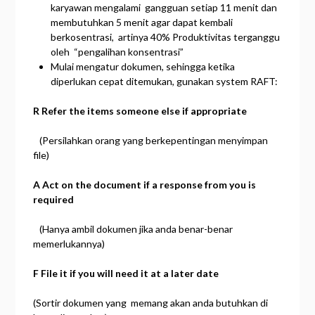
karyawan mengalami gangguan setiap 11 menit dan
membutuhkan 5 menit agar dapat kembali
berkosentrasi, artinya 40% Produktivitas terganggu
oleh “pengalihan konsentrasi”
Mulai mengatur dokumen, sehingga ketika
diperlukan cepat ditemukan, gunakan system RAFT:
R Refer the items someone else if appropriate
(Persilahkan orang yang berkepentingan menyimpan
file)
A Act on the document if a response from you is
required
(Hanya ambil dokumen jika anda benar-benar
memerlukannya)
F File it if you will need it at a later date
(Sortir dokumen yang memang akan anda butuhkan di