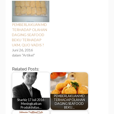
corrective
maintenaceserta
melibatkan partisipasi
semua pihak, terutama
operator sebagai
PEMBERLAKUAN MD
pemakai alat dalam
TERHADAP OLAHAN
melaksanakan
DAGING SEAFOOD
perawatan dari mesin.
BEKU TERHADAP
Upaya berbasis tim
UKM, QUO VADIS ?
lingkup perusahaan
Juni 26, 2016
untuk membangun
dalam "Artikel"
kualitas dan
produktivitas kedalam
Related Posts:
sistem produksi dan
meningkatkan…
PEMBERLAKUAN MD
Sharbiz 17 Juli 2016 :
TERHADAP OLAHAN
Meningkatkan
DAGING SEAFOOD
Produktivitas…
BEKU…