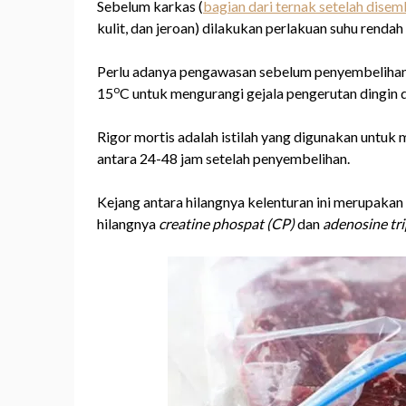
Sebelum karkas (
bagian dari ternak setelah disemb
kulit, dan jeroan) dilakukan perlakuan suhu renda
Perlu adanya pengawasan sebelum penyembelihan, 
o
15
C untuk mengurangi gejala pengerutan dingin d
Rigor mortis adalah istilah yang digunakan untuk
antara 24-48 jam setelah penyembelihan.
Kejang antara hilangnya kelenturan ini merupakan
hilangnya
creatine phospat (CP)
dan
adenosine tr