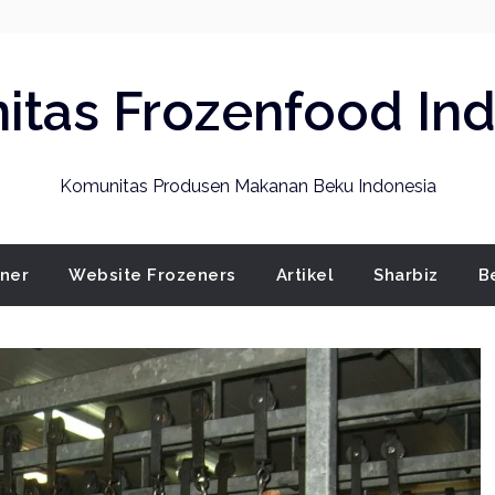
tas Frozenfood In
Komunitas Produsen Makanan Beku Indonesia
ener
Website Frozeners
Artikel
Sharbiz
B