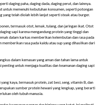
perti daging paha, daging dada, daging perut, dan lainnya.
jut untuk memenuhi kebutuhan konsumen, seperti potongan
 yang telah diolah lebih lanjut seperti steak atau burger.
onen, termasuk otot, lemak, tulang, dan jaringan ikat. Otot
 daging sapi karena mengandung protein yang tinggi dan
. Lemak dalam karkas memberikan kelembutan dan rasa pada
n memberikan rasa pada kaldu atau sup yang dihasilkan dari
ibungkus dalam kemasan yang aman dan tahan lama untuk
 penting untuk menjaga kualitas dan keamanan daging sapi
yang kaya, termasuk protein, zat besi, seng, vitamin B, dan
erupakan sumber protein hewani yang lengkap, yang berarti
rlukan oleh tubuh manusia.
ndar keamanan pangan dan higiene yang ketat. Ini meliputi