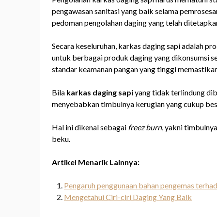
pengawasan sanitasi yang baik selama pemrosesan
pedoman pengolahan daging yang telah ditetapka
Secara keseluruhan, karkas daging sapi adalah pr
untuk berbagai produk daging yang dikonsumsi sec
standar keamanan pangan yang tinggi memastikan k
Bila
karkas daging sapi
yang tidak terlindung di
menyebabkan timbulnya kerugian yang cukup bes
Hal ini dikenal sebagai
freez burn
, yakni timbuln
beku.
Artikel Menarik Lainnya:
Pengaruh penggunaan bahan pengemas terhadap
Mengetahui Ciri-ciri Daging Yang Baik