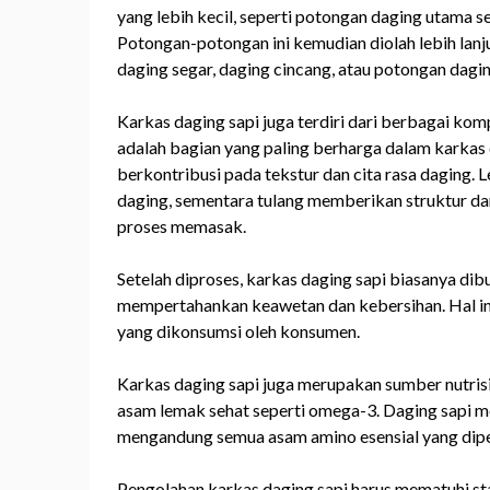
yang lebih kecil, seperti potongan daging utama se
Potongan-potongan ini kemudian diolah lebih lan
daging segar, daging cincang, atau potongan daging
Karkas daging sapi juga terdiri dari berbagai komp
adalah bagian yang paling berharga dalam karkas
berkontribusi pada tekstur dan cita rasa daging
daging, sementara tulang memberikan struktur da
proses memasak.
Setelah diproses, karkas daging sapi biasanya d
mempertahankan keawetan dan kebersihan. Hal ini
yang dikonsumsi oleh konsumen.
Karkas daging sapi juga merupakan sumber nutrisi 
asam lemak sehat seperti omega-3. Daging sapi m
mengandung semua asam amino esensial yang dipe
Pengolahan karkas daging sapi harus mematuhi sta