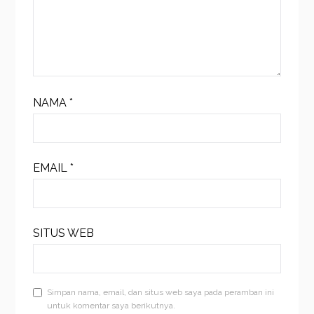
NAMA
*
EMAIL
*
SITUS WEB
Simpan nama, email, dan situs web saya pada peramban ini
untuk komentar saya berikutnya.