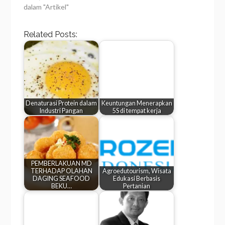
dalam "Artikel"
Related Posts:
Denaturasi Protein dalam
Keuntungan Menerapkan
Industri Pangan
5S di tempat kerja
PEMBERLAKUAN MD
TERHADAP OLAHAN
Agroedutourism, Wisata
DAGING SEAFOOD
Edukasi Berbasis
BEKU…
Pertanian