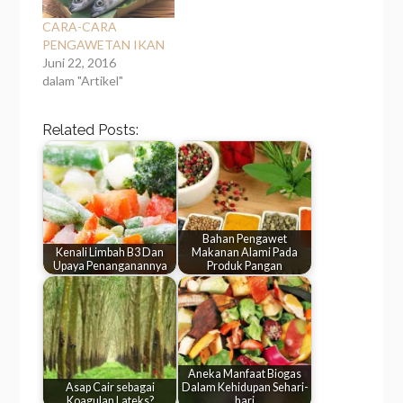
CARA-CARA
PENGAWETAN IKAN
Juni 22, 2016
dalam "Artikel"
Related Posts:
Bahan Pengawet
Kenali Limbah B3 Dan
Makanan Alami Pada
Upaya Penanganannya
Produk Pangan
Aneka Manfaat Biogas
Asap Cair sebagai
Dalam Kehidupan Sehari-
Koagulan Lateks?
hari