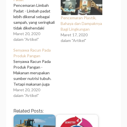
Pencemaran Limbah
Padat - Limbah padat
lebih dikenal sebagai
Pencemaran Plastik,
sampah, yang seringkali
Bahaya dan Dampaknya
tidak dikehendaki
Bagi Lingkungan
kehadirannya karena
Maret 20, 2020
Maret 17, 2020
tidak memiliki nilai
dalam "Artikel"
dalam "Artikel"
ekonomis. Bila ditinjau
Senyawa Racun Pada
secara kimiawi, limbah
Produk Pangan
ini terdiri dari bahan
Senyawa Racun Pada
kimia Senyawa organik
Produk Pangan -
dan Senyawa
Makanan merupakan
anorganik. Dengan
sumber nutrisi tubuh.
konsentrasi dan
Tetapi makanan juga
kuantitas tertentu,
bisa menjadi sumber
Maret 20, 2020
kehadiran limbah dapat
petaka. Di dalam bahan
dalam "Artikel"
berdampak negatif
pangan, baik secara
terhadap lingkungan
alami maupun
terutama bagi
Related Posts:
kontaminasi mikroba
kesehatan…
banyak terdapat
senyawa beracun.