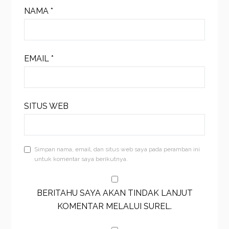
NAMA
*
EMAIL
*
SITUS WEB
Simpan nama, email, dan situs web saya pada peramban ini
untuk komentar saya berikutnya.
BERITAHU SAYA AKAN TINDAK LANJUT
KOMENTAR MELALUI SUREL.