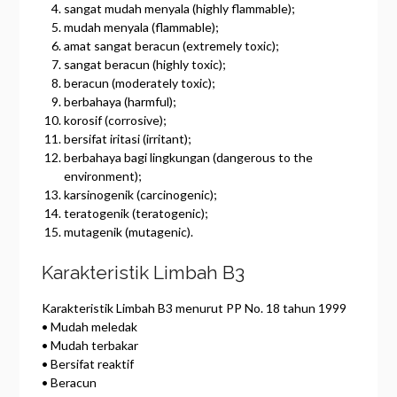
sangat mudah menyala (highly flammable);
mudah menyala (flammable);
amat sangat beracun (extremely toxic);
sangat beracun (highly toxic);
beracun (moderately toxic);
berbahaya (harmful);
korosif (corrosive);
bersifat iritasi (irritant);
berbahaya bagi lingkungan (dangerous to the
environment);
karsinogenik (carcinogenic);
teratogenik (teratogenic);
mutagenik (mutagenic).
Karakteristik Limbah B3
Karakteristik Limbah B3 menurut PP No. 18 tahun 1999
• Mudah meledak
• Mudah terbakar
• Bersifat reaktif
• Beracun