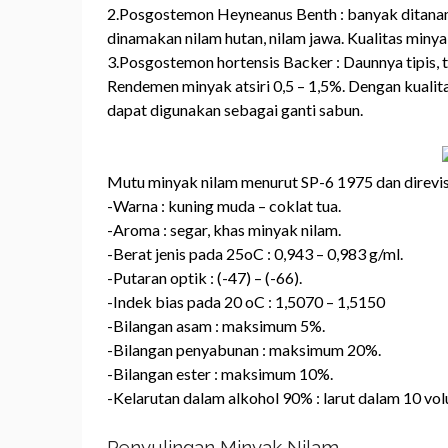
2.Posgostemon Heyneanus Benth : banyak ditanam d
dinamakan nilam hutan, nilam jawa. Kualitas miny
3.Posgostemon hortensis Backer : Daunnya tipis, 
Rendemen minyak atsiri 0,5 – 1,5%. Dengan kuali
dapat digunakan sebagai ganti sabun.
Mutu minyak nilam menurut SP-6 1975 dan direvis
-Warna : kuning muda – coklat tua.
-Aroma : segar, khas minyak nilam.
-Berat jenis pada 25oC : 0,943 – 0,983 g/ml.
-Putaran optik : (-47) – (-66).
-Indek bias pada 20 oC : 1,5070 – 1,5150
-Bilangan asam : maksimum 5%.
-Bilangan penyabunan : maksimum 20%.
-Bilangan ester : maksimum 10%.
-Kelarutan dalam alkohol 90% : larut dalam 10 vo
Penyulingan Minyak Nilam