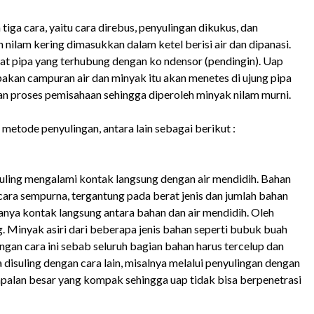
iga cara, yaitu cara direbus, penyulingan dikukus, dan
 nilam kering dimasukkan dalam ketel berisi air dan dipanasi.
ewat pipa yang terhubung dengan ko ndensor (pendingin). Uap
akan campuran air dan minyak itu akan menetes di ujung pipa
an proses pemisahaan sehingga diperoleh minyak nilam murni.
metode penyulingan, antara lain sebagai berikut :
uling mengalami kontak langsung dengan air mendidih. Bahan
cara sempurna, tergantung pada berat jenis dan jumlah bahan
adanya kontak langsung antara bahan dan air mendidih. Oleh
g. Minyak asiri dari beberapa jenis bahan seperti bubuk buah
an cara ini sebab seluruh bagian bahan harus tercelup dan
 disuling dengan cara lain, misalnya melalui penyulingan dengan
alan besar yang kompak sehingga uap tidak bisa berpenetrasi