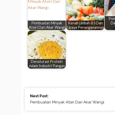
Pen
Pembuatan Minyak
Kenali Limbah B3 Dan
Da
Atsiri Dari Akar Wangi
Upaya Penanganannya
Denaturasi Protein
dalam Industri Pangan
Continue
Next Post:
Reading
Pembuatan Minyak Atsiri Dari Akar Wangi