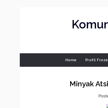
Skip
to
content
Komuni
Home
Profil Froz
Minyak Atsi
Post