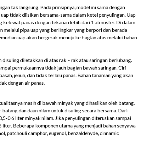
ingan tak langsung. Pada prinsipnya, model ini sama dengan
l uap tidak diisikan bersama-sama dalam ketel penyulingan. Uap
g kelewat panas dengan tekanan lebih dari 1 atmosfer. Di dalam
an melalui pipa uap yang berlingkar yang berpori dan berada
emudian uap akan bergerak menuju ke bagian atas melalui bahan
disuling diletakkan di atas rak – rak atau saringan berlubang.
sampai permukaannya tidak jauh bagian bawah saringan. Ciri
basah, jenuh, dan tidak terlalu panas. Bahan tanaman yang akan
dak dengan air panas.
kualitasnya masih di bawah minyak yang dihasilkan oleh batang.
r batang dan daun nilam untuk disuling secara bersama. Dari
,5-0,6 liter minyak nilam. Jika penyulingan diteruskan sampai
,8 liter. Beberapa komponen utama yang menjadi bahan senyawa
hol, patchouli camphor, eugenol, benzaldehyde, cinnamic