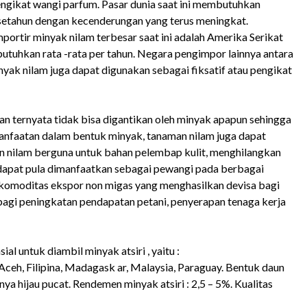
ngikat wangi parfum. Pasar dunia saat ini membutuhkan
 setahun dengan kecenderungan yang terus meningkat.
ortir minyak nilam terbesar saat ini adalah Amerika Serikat
butuhkan rata -rata per tahun. Negara pengimpor lainnya antara
inyak nilam juga dapat digunakan sebagai fiksatif atau pengikat
an ternyata tidak bisa digantikan oleh minyak apapun sehingga
manfaatan dalam bentuk minyak, tanaman nilam juga dapat
un nilam berguna untuk bahan pelembap kulit, menghilangkan
m dapat pula dimanfaatkan sebagai pewangi pada berbagai
komoditas ekspor non migas yang menghasilkan devisa bagi
ai bagi peningkatan pendapatan petani, penyerapan tenaga kerja
al untuk diambil minyak atsiri , yaitu :
ceh, Filipina, Madagask ar, Malaysia, Paraguay. Bentuk daun
nya hijau pucat. Rendemen minyak atsiri : 2,5 – 5%. Kualitas