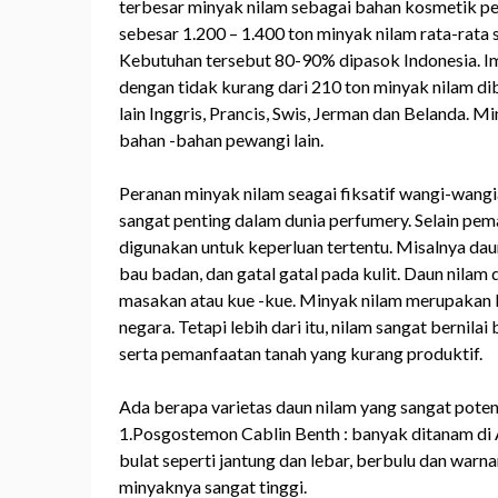
terbesar minyak nilam sebagai bahan kosmetik pe
sebesar 1.200 – 1.400 ton minyak nilam rata-rata
Kebutuhan tersebut 80-90% dipasok Indonesia. Imp
dengan tidak kurang dari 210 ton minyak nilam di
lain Inggris, Prancis, Swis, Jerman dan Belanda. M
bahan -bahan pewangi lain.
Peranan minyak nilam seagai fiksatif wangi-wangi
sangat penting dalam dunia perfumery. Selain pe
digunakan untuk keperluan tertentu. Misalnya da
bau badan, dan gatal gatal pada kulit. Daun nila
masakan atau kue -kue. Minyak nilam merupakan 
negara. Tetapi lebih dari itu, nilam sangat bernil
serta pemanfaatan tanah yang kurang produktif.
Ada berapa varietas daun nilam yang sangat potensi
1.Posgostemon Cablin Benth : banyak ditanam di A
bulat seperti jantung dan lebar, berbulu dan warna
minyaknya sangat tinggi.