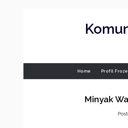
Skip
to
content
Komuni
Home
Profil Froz
Minyak Wa
Pos