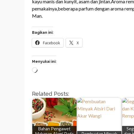
kayu manis dan kunyit, asam dan jintan.Aroma r
pemakainya,beberapa parfum dengan aroma rempa
Man.
Bagikan ini:
Facebook
X
Menyukai ini:
Memuat...
Related Posts:
Bahan Pengawet
Seg
Makanan Alami Pada
Pembuatan Minyak
dan 