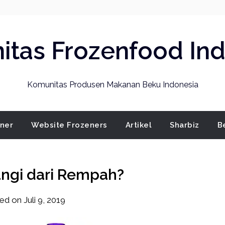
tas Frozenfood In
Komunitas Produsen Makanan Beku Indonesia
ener
Website Frozeners
Artikel
Sharbiz
B
ngi dari Rempah?
ted on
Juli 9, 2019
by
frozener