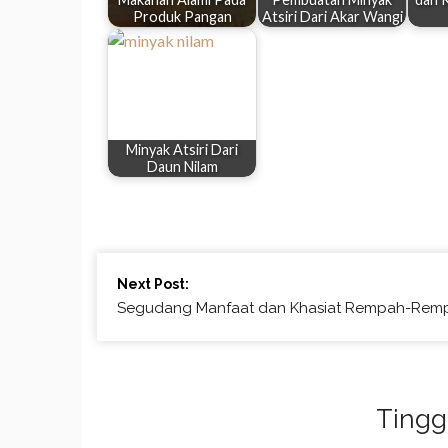
Produk Pangan
Atsiri Dari Akar Wangi
Minyak Atsiri Dari
Daun Nilam
Continue
Next Post:
Reading
Segudang Manfaat dan Khasiat Rempah-Rem
Tingg