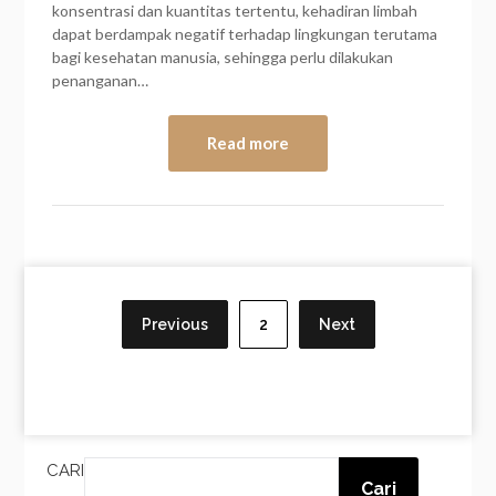
konsentrasi dan kuantitas tertentu, kehadiran limbah
dapat berdampak negatif terhadap lingkungan terutama
bagi kesehatan manusia, sehingga perlu dilakukan
penanganan…
Read more
Paginasi
pos
Previous
2
Next
CARI
Cari